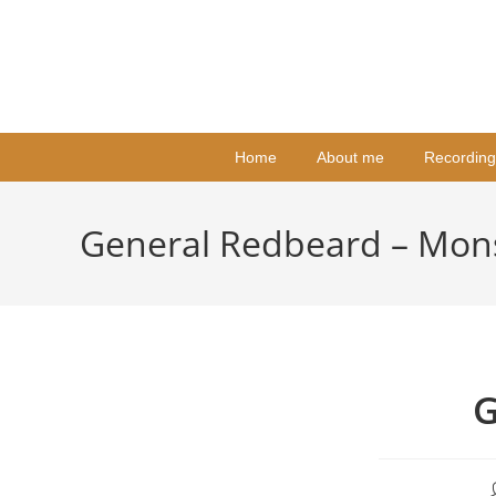
Home
About me
Recording
General Redbeard – Mon
G