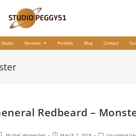
 Studio
Services
Portfolio
Blog
Contact
Tar
ster
eneral Redbeard – Monst
Michel Vermeulen
March 7, 2018
Uncategorize