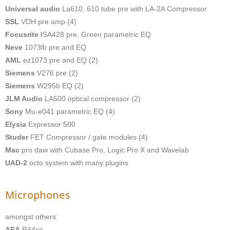
Universal audio
La610, 610 tube pre with LA-2A Compressor
SSL
VDH pre amp (4)
Focusrite
ISA428 pre, Green parametric EQ
Neve
1073lb pre and EQ
AML
ez1073 pre and EQ (2)
Siemens
V276 pre (2)
Siemens
W295b EQ (2)
JLM Audio
LA500 optical compressor (2)
Sony
Mu-e041 parametric EQ (4)
Elysia
Expressor 500
Studer
FET Compressor / gate modules (4)
Mac
pro daw with Cubase Pro, Logic Pro X and Wavelab
UAD-2
octo system with many plugins
Microphones
amongst others:
AEA
R44ce