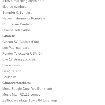
14×8,5 marching snare hout
diverse cymbals.
Sampler & Synths:
Native Instruments Komplete
Rob Papen Predator
Diverse soft synths
Gitaren:
Gibson SG Classic (P90)
Les Paul standard
Fender Telecaster USA (2)
Eko 12 string accoustic
Eko acoustic
Basgitaren:
Squier IV
Gitaarversterkers:
Mesa Boogie Dual Rectifier + cab
Music Man RD112 combo
Zelfbouw vintage 18w el84 tube amp