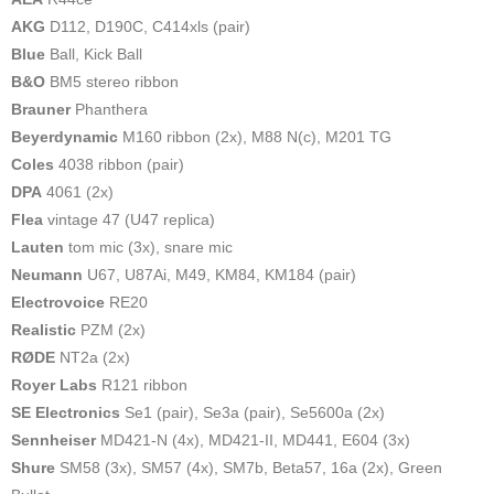
AKG
D112, D190C, C414xls (pair)
Blue
Ball, Kick Ball
B&O
BM5 stereo ribbon
Brauner
Phanthera
Beyerdynamic
M160 ribbon (2x), M88 N(c), M201 TG
Coles
4038 ribbon (pair)
DPA
4061 (2x)
Flea
vintage 47 (U47 replica)
Lauten
tom mic (3x), snare mic
Neumann
U67, U87Ai, M49, KM84, KM184 (pair)
Electrovoice
RE20
Realistic
PZM (2x)
RØDE
NT2a (2x)
Royer Labs
R121 ribbon
SE Electronics
Se1 (pair), Se3a (pair), Se5600a (2x)
Sennheiser
MD421-N (4x), MD421-II, MD441, E604 (3x)
Shure
SM58 (3x), SM57 (4x), SM7b, Beta57, 16a (2x), Green