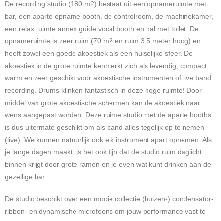
De recording studio (180 m2) bestaat uit een opnameruimte met
bar, een aparte opname booth, de controlroom, de machinekamer,
een relax ruimte annex guide vocal booth en hal met toilet. De
opnameruimte is zeer ruim (70 m2 en ruim 3,5 meter hoog) en
heeft zowel een goede akoestiek als een huiselijke sfeer. De
akoestiek in de grote ruimte kenmerkt zich als levendig, compact,
warm en zeer geschikt voor akoestische instrumenten of live band
recording. Drums klinken fantastisch in deze hoge ruimte! Door
middel van grote akoestische schermen kan de akoestiek naar
wens aangepast worden. Deze ruime studio met de aparte booths
is dus uitermate geschikt om als band alles tegelijk op te nemen
(live). We kunnen natuurlijk ook elk instrument apart opnemen. Als
je lange dagen maakt, is het ook fijn dat de studio ruim daglicht
binnen krijgt door grote ramen en je even wat kunt drinken aan de
gezellige bar.
De studio beschikt over een mooie collectie (buizen-) condensator-,
ribbon- en dynamische microfoons om jouw performance vast te