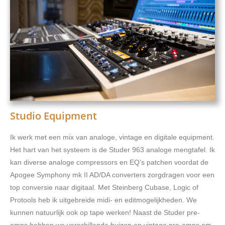
Studio Equipment
Ik werk met een mix van analoge, vintage en digitale equipment.
Het hart van het systeem is de Studer 963 analoge mengtafel. Ik
kan diverse analoge compressors en EQ’s patchen voordat de
Apogee Symphony mk II AD/DA converters zorgdragen voor een
top conversie naar digitaal. Met Steinberg Cubase, Logic of
Protools heb ik uitgebreide midi- en editmogelijkheden. We
kunnen natuurlijk ook op tape werken! Naast de Studer pre-