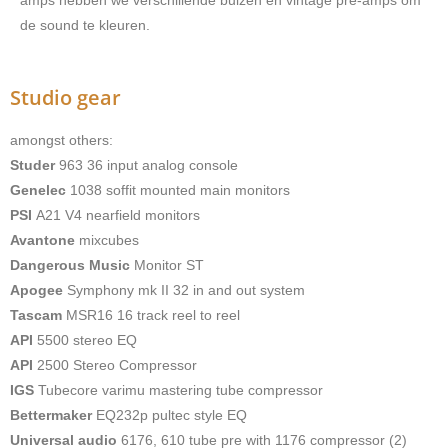
amps hebben we verschillende buizen en vintage pre-amps om
de sound te kleuren.
Studio gear
amongst others:
Studer
963 36 input analog console
Genelec
1038 soffit mounted main monitors
PSI
A21 V4 nearfield monitors
Avantone
mixcubes
Dangerous Music
Monitor ST
Apogee
Symphony mk II 32 in and out system
Tascam
MSR16 16 track reel to reel
API
5500 stereo EQ
API
2500 Stereo Compressor
IGS
Tubecore varimu mastering tube compressor
Bettermaker
EQ232p pultec style EQ
Universal audio
6176, 610 tube pre with 1176 compressor (2)