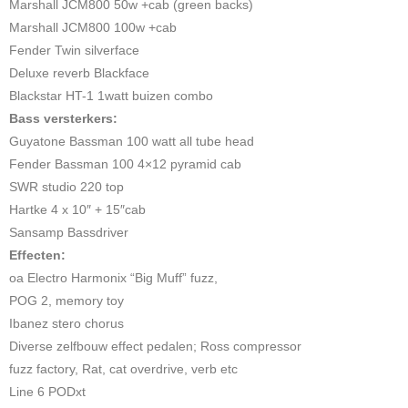
Marshall JCM800 50w +cab (green backs)
Marshall JCM800 100w +cab
Fender Twin silverface
Deluxe reverb Blackface
Blackstar HT-1 1watt buizen combo
Bass versterkers:
Guyatone Bassman 100 watt all tube head
Fender Bassman 100 4×12 pyramid cab
SWR studio 220 top
Hartke 4 x 10″ + 15″cab
Sansamp Bassdriver
Effecten:
oa Electro Harmonix “Big Muff” fuzz,
POG 2, memory toy
Ibanez stero chorus
Diverse zelfbouw effect pedalen; Ross compressor
fuzz factory, Rat, cat overdrive, verb etc
Line 6 PODxt