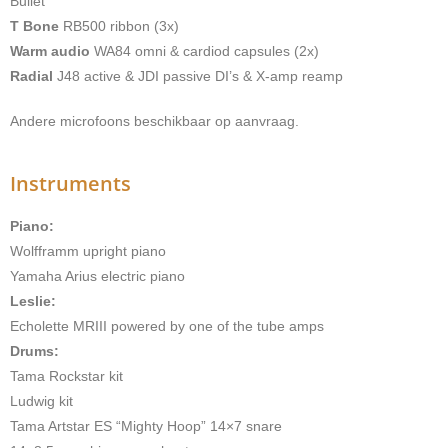
Bullet
T Bone
RB500 ribbon (3x)
Warm audio
WA84 omni & cardiod capsules (2x)
Radial
J48 active & JDI passive DI’s & X-amp reamp
Andere microfoons beschikbaar op aanvraag.
Instruments
Piano:
Wolfframm upright piano
Yamaha Arius electric piano
Leslie:
Echolette MRIII powered by one of the tube amps
Drums:
Tama Rockstar kit
Ludwig kit
Tama Artstar ES “Mighty Hoop” 14×7 snare