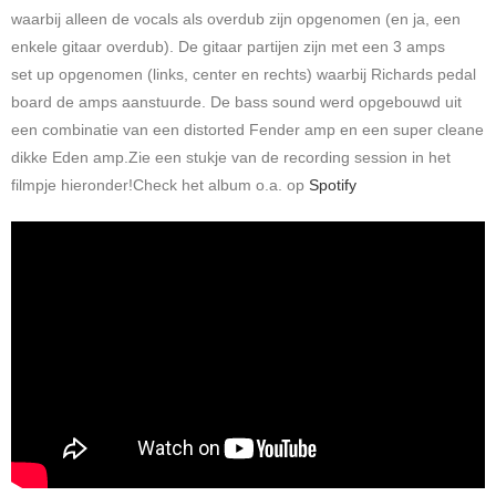
waarbij alleen de vocals als overdub zijn opgenomen (en ja, een
enkele gitaar overdub). De gitaar partijen zijn met een 3 amps
set up opgenomen (links, center en rechts) waarbij Richards pedal
board de amps aanstuurde. De bass sound werd opgebouwd uit
een combinatie van een distorted Fender amp en een super cleane
dikke Eden amp.Zie een stukje van de recording session in het
filmpje hieronder!Check het album o.a. op
Spotify