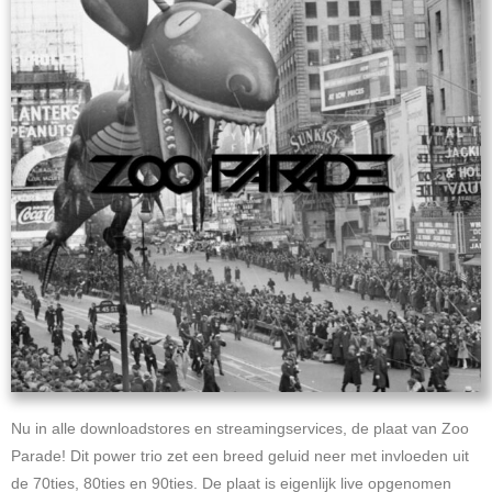
Nu in alle downloadstores en streamingservices, de plaat van Zoo
Parade! Dit power trio zet een breed geluid neer met invloeden uit
de 70ties, 80ties en 90ties. De plaat is eigenlijk live opgenomen